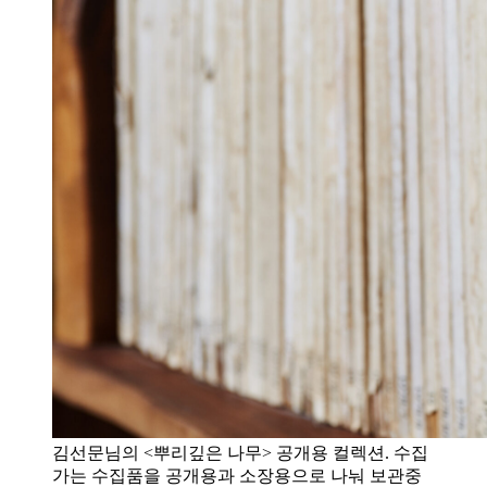
김선문님의 <뿌리깊은 나무> 공개용 컬렉션. 수집
가는 수집품을 공개용과 소장용으로 나눠 보관중