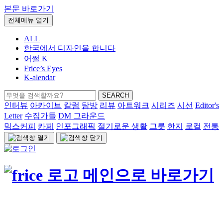
본문 바로가기
전체메뉴 열기
ALL
한국에서 디자인을 합니다
어쩔 K
Frice’s Eyes
K-alendar
검
SEARCH
색:
인터뷰
아카이브
칼럼
탐방
리뷰
아트워크
시리즈
시선
Editor's
Letter
수집가들
DM 그라운드
믹스커피
카페
인포그래픽
절기로운 생활
그릇
한지
로컬
전통