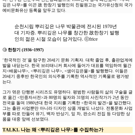
깊은 나무>를 이끈 故 한창기 발행인의 친필원고는 국가유산청의 국가
예비문화유산 등록을 앞두고 있다.
순천시립 뿌리깊은 나무 박물관에 전시된 1970년
대 기자증. 뿌리깊은 나무를 창간한 故한창기 발행
인의 젊은 시절 모습이 담겨있다. ⓒfrice
🧐
한창기 (1936~1997)
‘한국적인 것’을 탐구한 20세기 문화 기획자. 대학 졸업 후, 출판업계에
발을 내딛는다. 한국 브리태니커 회사에 들어가 대표를 역임하며 월간
지<배움나무>, <뿌리깊은 나무>, <샘이깊은물>를 발행했다. 이들은
20세기 중후반 한국인의 의식주를 기록한 역사적인 기록물로 평가받
는다.
그가 엮은 단행본 시리즈도 유명하다. 평범한 사람들의 삶의 구술을 글
로 옮긴 <민중자서전>과 80명의 필자와 31명의 사진작가가 2년 동안
전국을 돌며 1980년대 한국 지리를 기록한 <한국의 발견>을 발간했다.
그는 출판 사업뿐만 아니라 디자인 상품 개발도 나섰다. 전통문화 사업
부를 따로 만들어 유기, 백자 반상기, 잎 차, 판소리 전집 등 다양한 상
품을 대중 앞에 선보였다.
TALK1. 나는 왜 <뿌리깊은 나무>를 수집하는가