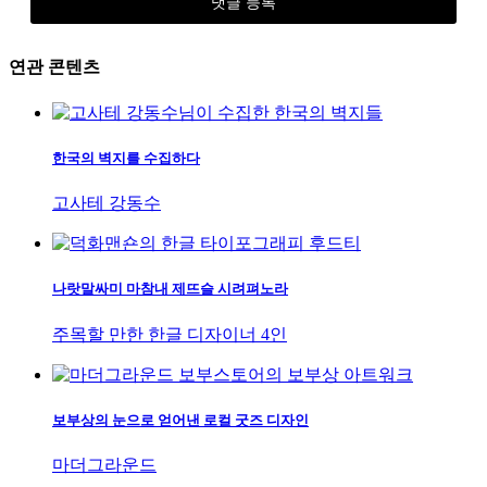
연관 콘텐츠
한국의 벽지를 수집하다
고사테 강동수
나랏말싸미 마참내 제뜨슬 시려펴노라
주목할 만한 한글 디자이너 4인
보부상의 눈으로 얻어낸 로컬 굿즈 디자인
마더그라운드