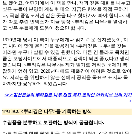
브 했어요. 어딘가에서 이 책을 만나, 책과 깊은 대화를 나누고
싶은 분들이 분명히 계실 텐데요. 지금은 헌책을 직접 구하거
나, 국립 중앙도서관 같은 곳을 따로 찾아가서 봐야 합니다. 제
가 따로 추린 인덱스가 지금 당장 <뿌리깊은 나무>를 열람하
고 싶은 분들에게 도움이 됐으면 합니다.
1970년대 당시 이 책이 누구에게나 읽기 쉬운 잡지였듯이, 지
금 시대에 맞게 온라인을 활용하여 <뿌리깊은 나무>를 찾는
이라면 누구나 살필 수 있길 원했어요. 다른 건 몰라도 목차만
큼은 포털사이트에서 대중적으로 검색이 되면 좋겠다고 생각
했습니다. <뿌리깊은 나무>는 제가 알기로 저작권 문제가 복
잡하게 얽혀 있고, 2020년대에도 재출간이 어려운 것으로 알아
요. 저작권을 위반하지 않는 선에서 공익을 목표로 표지와 목
차까지만 공유하게 되었습니다.
<👉 김선문님의 뿌리깊은 나무 전권 목차 온라인 아카이브 보러 가기
>
TALK2. <뿌리깊은 나무>를 기록하는 방식
수집품을 분류하고 보관하는 방식이 궁금합니다.
다른 책들과 함께 쉽게 찾을 수 있도록 판형이 같은 책끼리 묶