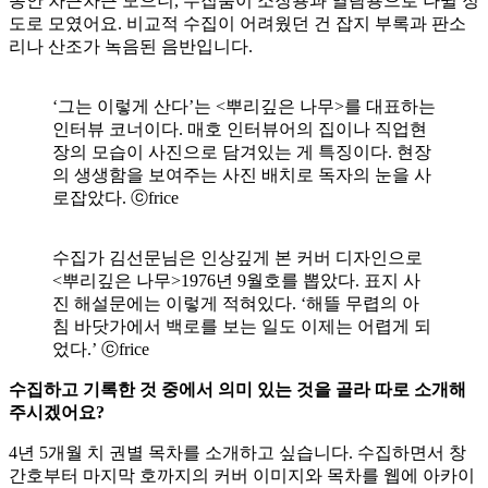
동안 차근차근 모으니, 수집품이 소장용과 열람용으로 나뉠 정
도로 모였어요. 비교적 수집이 어려웠던 건 잡지 부록과 판소
리나 산조가 녹음된 음반입니다.
‘그는 이렇게 산다’는 <뿌리깊은 나무>를 대표하는
인터뷰 코너이다. 매호 인터뷰어의 집이나 직업현
장의 모습이 사진으로 담겨있는 게 특징이다. 현장
의 생생함을 보여주는 사진 배치로 독자의 눈을 사
로잡았다. ⓒfrice
수집가 김선문님은 인상깊게 본 커버 디자인으로
<뿌리깊은 나무>1976년 9월호를 뽑았다. 표지 사
진 해설문에는 이렇게 적혀있다. ‘해뜰 무렵의 아
침 바닷가에서 백로를 보는 일도 이제는 어렵게 되
었다.’ ⓒfrice
수집하고 기록한 것 중에서 의미 있는 것을 골라 따로 소개해
주시겠어요?
4년 5개월 치 권별 목차를 소개하고 싶습니다. 수집하면서 창
간호부터 마지막 호까지의 커버 이미지와 목차를 웹에 아카이