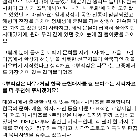
설적으로 1970년대에 만들었기 때문이란 생각도 듭니다. 한국
사회가 그 시기 즈음에서야 ‘내 나라, 내 문화’에 대해 고민할
수 있었던 게 아닐까요? 일제강점기 동안 전통이 말살되었고,
해방과 전쟁을 거치며 정체성에 혼란을 겪는 상황이 연속된 거
죠. 가지고 있던 것이 사라지고, 해외 문물이 급격히 쏟아지던
시대였기에, 원래 우리 곁에 있던 것이 눈에 잘 들어왔을 거예
요.
그렇게 눈에 들어온 토박이 문화를 지키고자 하는 마음. 그런
마음에서 한창기 선생님을 비롯한 선구자들이 한국적인 것을
사유하기 시작했다고 생각해요. <뿌리깊은 나무>는 그중에서
도 가장 의미 있는 결과물이었죠.
<뿌리깊은 나무>처럼 한국 근현대사를 잘 보여주는 시각자료
를 더 추천해 주시겠어요?
대원사에서 출판한 <빛깔 있는 책들> 시리즈를 추천합니다.
한국의 문화, 예술, 역사, 자연 등을 다룬 대표적인 교양서입니
다. 저도 이 시리즈를 <뿌리깊은 나무> 잡지와 함께 소장하고
있어요. 1980년대부터 출간된 시리즈인데, 각 권이 한 가지 주
제를 깊이 있게 탐구하는 책이고, 시각적으로도 아름다운 편집
과 북디자인을 갖추고 있습니다.