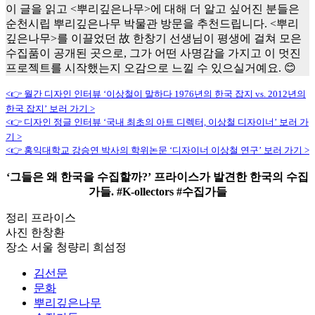
이 글을 읽고 <뿌리깊은나무>에 대해 더 알고 싶어진 분들은
순천시립 뿌리깊은나무 박물관 방문을 추천드립니다. <뿌리
깊은나무>를 이끌었던 故 한창기 선생님이 평생에 걸쳐 모은
수집품이 공개된 곳으로, 그가 어떤 사명감을 가지고 이 멋진
프로젝트를 시작했는지 오감으로 느낄 수 있으실거예요. 😊
<👉 월간 디자인 인터뷰 ‘이상철이 말하다 1976년의 한국 잡지 vs. 2012년의
한국 잡지’ 보러 가기 >
<👉 디자인 정글 인터뷰 ‘국내 최초의 아트 디렉터, 이상철 디자이너’ 보러 가
기 >
<👉 홍익대학교 강승연 박사의 학위논문 ‘디자이너 이상철 연구’ 보러 가기 >
‘그들은 왜 한국을 수집할까?’ 프라이스가 발견한 한국의 수집
가들. #K-ollectors #수집가들
정리 프라이스
사진 한창환
장소 서울 청량리 희섬정
김선문
문화
뿌리깊은나무