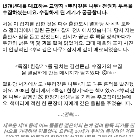
1970년대를 대표하는 교양지 <뿌리깊은 나무> 전권과 부록을
수집하셨는데요. 수집하게 된 계기가 궁금합니다.
처음 이 잡지를 접한 것은 파주 출판도시 열화당 사옥의 로터
스 갤러리에서 열린 근현대 잡지 전시에서였습니다. 당시 저는
출판사 일을 돕고 있었는데, 전시가 끝난 후 책을 정리하다가
우연히 낡은 책 몇 권을 펼쳐 읽었어요. 그때 제호와 표지 사진
이 인상적인 <뿌리깊은 나무> 잡지에 깊이 매료되었습니다.
<특집! 한창기>를 펼치는 김선문님. 수집가의 수집
을 결심하게 만든 메시지가 담겨있다. ⓒfrice
열화당 서가에서도 <뿌리깊은 나무>의 또 다른 흔적을 발견했
어요. 2008년 창비에서 <특집! 한창기>라는 책이었죠. <뿌리깊
은 나무> 발행인 故 한창기 선생님을 기리는 추모집이었는데
요. 책머리에 적힌 한 문장이 저에게 깊은 울림을 주었습니다.
…(전략)…
새로운 세대 중에 어느 똘똘한 젊은이의 눈에 걸려 탐독 되기를 진
심으로 기대하며 만들었다. 요컨대, 20세기 후반의 독창적인 언론
인이자 문화 비평가인 한창기의 생각과 ‘젊은 그들’의 생각이 이