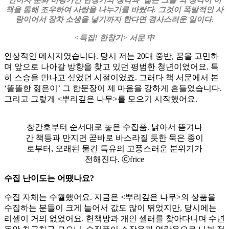
책을 통해 조우하여 사랑을 나누기를 바랐다. 그것이 폭발적인 사
랑이어서 장차 소생을 낳기까지 한다면 경사스러운 일이다.
<특집! 한창기> 서문 中
인상적인 메시지였습니다. 당시 저는 20대 중반, 꿈을 고민하
며 앞으로 나아갈 방향을 찾고 있던 평범한 청년이었어요. 특
히 스승을 만나고 싶었던 시절이었죠. 그러다 책 서문에서 본
‘똘똘한 젊은이’ 그 한문장이 제 마음을 강하게 흔들었습니다.
그리고 그렇게 <뿌리깊은 나무>를 모으기 시작했어요.
창간호부터 순서대로 놓은 수집품. 낡아서 뜯겨나
간 책등과 만지면 곧바로 바스라질 듯한 묵은 종이
로부터, 오래된 물건 특유의 고풍스러운 분위기가
전해진다. ⓒfrice
수집 난이도는 어땠나요?
수집 자체는 수월했어요. 지금은 <뿌리깊은 나무>의 상품을
수집하는 분들이 크게 늘어서 값도 많이 뛰었지만, 당시에는
리셀이 거의 없었어요. 헌책방과 개인 셀러를 찾아다니며 수년