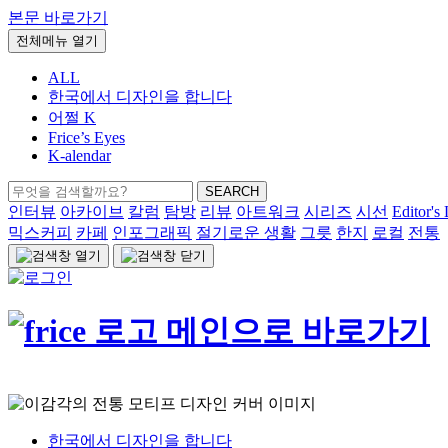
본문 바로가기
전체메뉴 열기
ALL
한국에서 디자인을 합니다
어쩔 K
Frice’s Eyes
K-alendar
검
SEARCH
색:
인터뷰
아카이브
칼럼
탐방
리뷰
아트워크
시리즈
시선
Editor's 
믹스커피
카페
인포그래픽
절기로운 생활
그릇
한지
로컬
전통
한국에서 디자인을 합니다