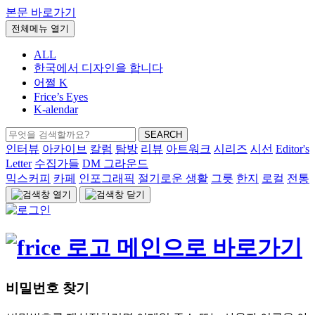
본문 바로가기
전체메뉴 열기
ALL
한국에서 디자인을 합니다
어쩔 K
Frice’s Eyes
K-alendar
검
SEARCH
색:
인터뷰
아카이브
칼럼
탐방
리뷰
아트워크
시리즈
시선
Editor's
Letter
수집가들
DM 그라운드
믹스커피
카페
인포그래픽
절기로운 생활
그릇
한지
로컬
전통
비밀번호 찾기