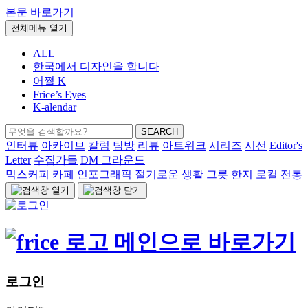
본문 바로가기
전체메뉴 열기
ALL
한국에서 디자인을 합니다
어쩔 K
Frice’s Eyes
K-alendar
검
SEARCH
색:
인터뷰
아카이브
칼럼
탐방
리뷰
아트워크
시리즈
시선
Editor's
Letter
수집가들
DM 그라운드
믹스커피
카페
인포그래픽
절기로운 생활
그릇
한지
로컬
전통
로그인