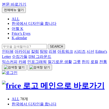
본문 바로가기
전체메뉴 열기
ALL
한국에서 디자인을 합니다
어쩔 K
Frice’s Eyes
K-alendar
검
SEARCH
색:
인터뷰
아카이브
칼럼
탐방
리뷰
아트워크
시리즈
시선
Editor's
Letter
수집가들
DM 그라운드
믹스커피
카페
인포그래픽
절기로운 생활
그릇
한지
로컬
전통
ALL
78개
한국에서 디자인을 합니다