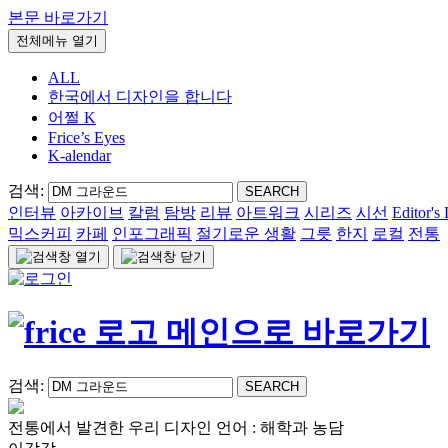
본문 바로가기
전체메뉴 열기
ALL
한국에서 디자인을 합니다
어쩔 K
Frice’s Eyes
K-alendar
검색:
SEARCH
인터뷰
아카이브
칼럼
탐방
리뷰
아트워크
시리즈
시선
Editor's 
믹스커피
카페
인포그래픽
절기로운 생활
그릇
한지
로컬
전통
검색:
SEARCH
전통에서 발견한 우리 디자인 언어 : 해학과 농담