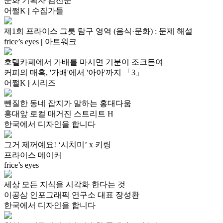
문화 기획자 김선문
어쩔K
|
수집가들
제1회 프라이스 그릇 탐구 영역 (음식·문화) : 문제 해설
frice’s eyes
|
아트워크
호텔카페에서 가배를 마시면 기분이 조크든여
커피의 매혹, '가배'에서 '아아'까지 「3」
어쩔K
|
시리즈
뺀질한 동네 잡지가 말하는 홍대다움
홍대앞 로컬 매거진 스트리트 H
한국에서 디자인을 합니다
그거 제꺼예요! ‘시치미’ x 키링
프라이스 메이커
frice’s eyes
세상 모든 지식을 시각화 한다는 것
이공삼 인포그래픽 연구소 대표 장성환
한국에서 디자인을 합니다