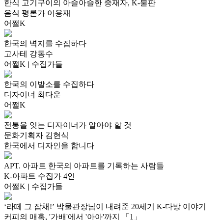
한식 고기구이의 아슬아슬한 중재자, K-불판
음식 평론가 이용재
어쩔K
한국의 벽지를 수집하다
고사테 강동수
어쩔K
|
수집가들
한국의 이발소를 수집하다
디자이너 최다운
어쩔K
전통을 잇는 디자이너가 알아야 할 것
문화기획자 김현식
한국에서 디자인을 합니다
APT. 아파트 한국의 아파트를 기록하는 사람들
K-아파트 수집가 4인
어쩔K
|
수집가들
‘라떼 그 잡채!’ 박물관장님이 내려준 20세기 K-다방 이야기
커피의 매혹, '가배'에서 '아아'까지 「1」