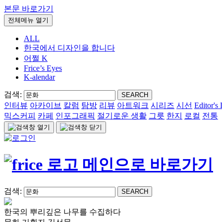
본문 바로가기
전체메뉴 열기
ALL
한국에서 디자인을 합니다
어쩔 K
Frice’s Eyes
K-alendar
검색:
SEARCH
인터뷰
아카이브
칼럼
탐방
리뷰
아트워크
시리즈
시선
Editor's 
믹스커피
카페
인포그래픽
절기로운 생활
그릇
한지
로컬
전통
검색:
SEARCH
한국의 뿌리깊은 나무를 수집하다