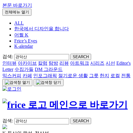
본문 바로가기
전체메뉴 열기
ALL
한국에서 디자인을 합니다
어쩔 K
Frice’s Eyes
K-alendar
검색:
SEARCH
인터뷰
아카이브
칼럼
탐방
리뷰
아트워크
시리즈
시선
Editor's
Letter
수집가들
DM 그라운드
믹스커피
카페
인포그래픽
절기로운 생활
그릇
한지
로컬
전통
검색:
SEARCH